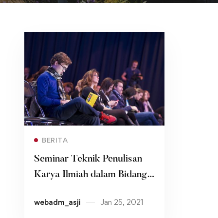
Read more
BERITA
Seminar Teknik Penulisan
Karya Ilmiah dalam Bidang
Linguistik, Susastra dan
webadm_asji
Jan 25, 2021
Masyarakat/Budaya Jepang